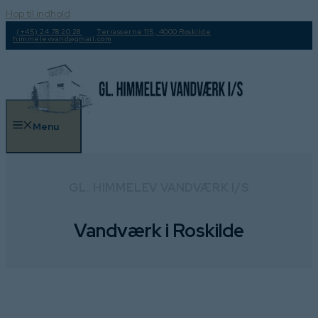
Hop til indhold
(+45) 24 78 20 28
Terrasserne 115, 4000 Roskilde
himmelevvand@gmail.com
Menu
GL. HIMMELEV VANDVÆRK I/S
Vandværk i Roskilde