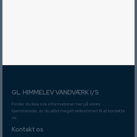
GL. HIMMELEV VANDVÆRK I/S
Finder du ikke nok informationer her på vores
hjemmeside, er du altid meget velkommen til at kontakte
os.
Kontakt os