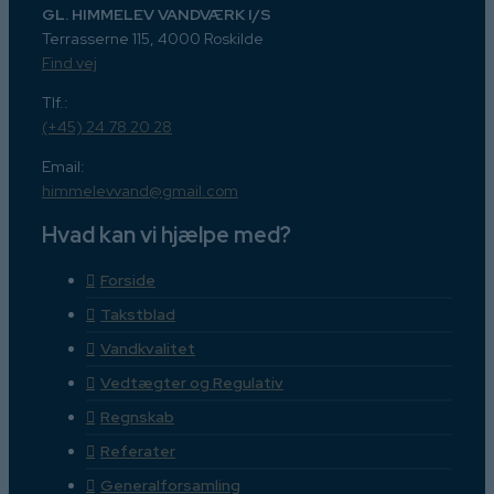
GL. HIMMELEV VANDVÆRK I/S
Terrasserne 115, 4000 Roskilde
Find vej
Tlf.:
(+45) 24 78 20 28
Email:
himmelevvand@gmail.com
Hvad kan vi hjælpe med?
Forside
Takstblad
Vandkvalitet
Vedtægter og Regulativ
Regnskab
Referater
Generalforsamling